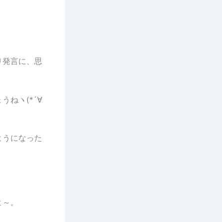
り発言に、思
ねヽ(*´∀
ようになった
よ～。