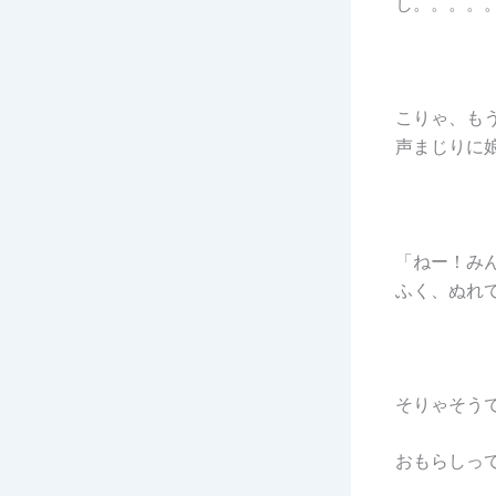
し。。。。
こりゃ、も
声まじりに
「ねー！み
ふく、ぬれ
そりゃそう
おもらしっ