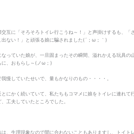
婦交互に「そろそろトイレ行こうね～！」と声掛けするも、「
出ない！」と頑張る娘に騙されました(´；ω；｀)
になっていた娘が、一旦固まったその瞬間、溢れかえる玩具の
に、おもらし～(ノω；)
で我慢していたせいで、量もかなりのもの・・・・。
近とにかく続いていて、私たちもコマメに娘をトイレに連れて
ど、工夫していたところでした。
体は、生理現象なので間に合わないこともありますし、トイト