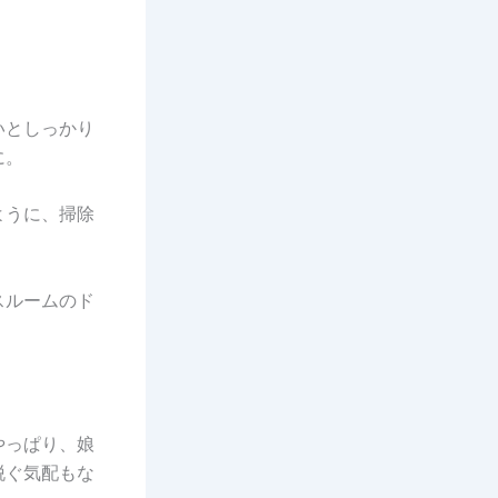
いとしっかり
に。
ように、掃除
スルームのド
やっぱり、娘
脱ぐ気配もな