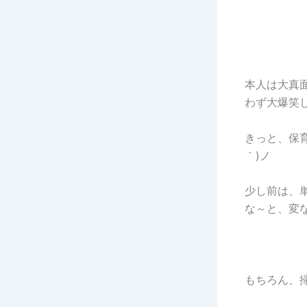
本人は大真
わず大爆笑
きっと、保
｀)ノ
少し前は、
な～と、変
もちろん、