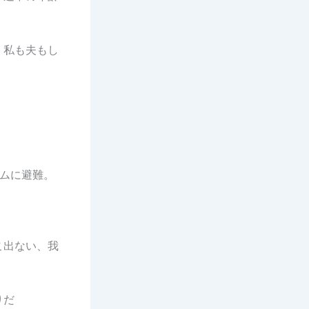
、私も夫もし
ムに避難。
こ出ない、我
りだ