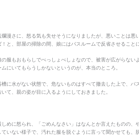
。
真爛漫さに、怒る気も失せそうになりましたが、悪いことは悪
ば！と、部屋の掃除の間、娘にはバスルームで反省させること
娘の服もおもらしでべっしょべしょなので、被害が広がらない
ームにいてもらうしかないというのが、本当のところ。
浴槽に水がない状態で、危ないものはすべて撤去した上で、バ
おいて、親の姿が目に入るようにしておきました。
厳しめに怒られ、「ごめんなさい」はなんとか言えたものの、
していない様子で、汚れた服を脱ぐように言って聞かせても、