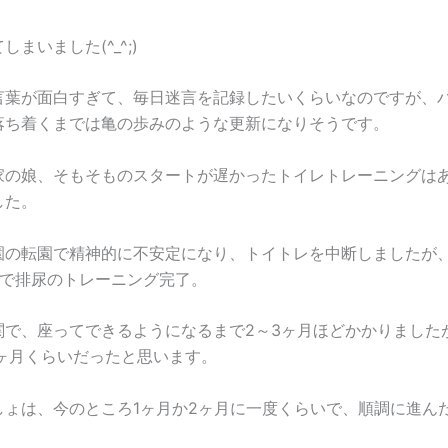
まいました(^_^;)
言葉が面白すぎて、毎日迷言を記録したいくらいなのですが、
落ち着くまでは亀の歩みのような更新になりそうです。
家の娘、そもそものスタートが遅かったトイレトレーニングは
した。
園の転園で精神的に不安定になり、トイトレを中断しましたが
度で排尿のトレーニング完了。
関で、座ってできるようになるまで2～3ヶ月ほどかかりました
4ヶ月くらいだったと思います。
しょは、今のところ1ヶ月か2ヶ月に一度くらいで、順調に進ん