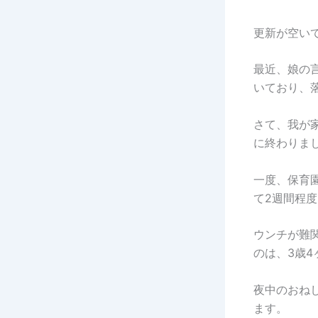
更新が空いてし
最近、娘の
いており、
さて、我が
に終わりま
一度、保育
て2週間程
ウンチが難
のは、3歳
夜中のおね
ます。