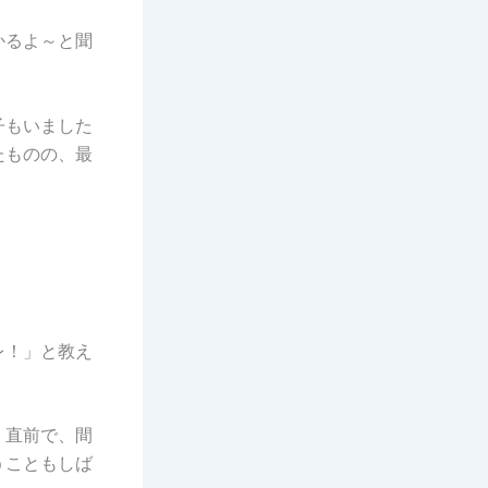
かるよ～と聞
子もいました
たものの、最
レ！」と教え
く直前で、間
うこともしば