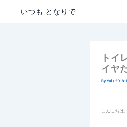
内
いつも となりで
容
を
ス
キ
ッ
プ
トイ
イヤ
By
Yui
/
2018-1
こんにちは