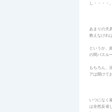
し・・・・
あまりの天
教えなけれ
というか、
の間バスル
もちろん、
アは開けて
いつになく
は全然反省