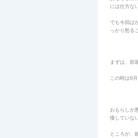
には仕方な
でも今回ば
っかり怒る
まずは、部
この時は9
おもらしが
慢していな
ところが、