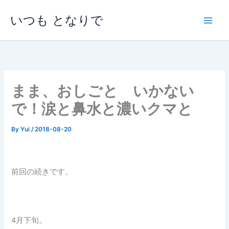
内
いつも となりで
容
を
ス
キ
ッ
プ
まま、おしごと いかない
で！涙と鼻水と濃いクマと
By
Yui
/
2018-08-20
前回の続きです。
4月下旬。