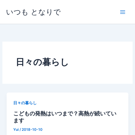
内
いつも となりで
容
を
ス
キ
ッ
プ
日々の暮らし
日々の暮らし
こどもの発熱はいつまで？高熱が続いてい
ます
Yui
/
2018-10-10