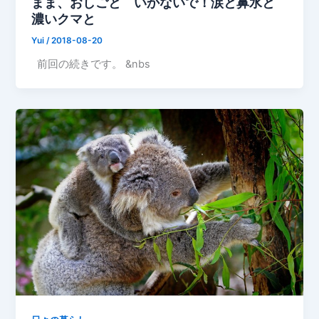
まま、おしごと いかないで！涙と鼻水と
濃いクマと
Yui
/
2018-08-20
前回の続きです。 &nbs