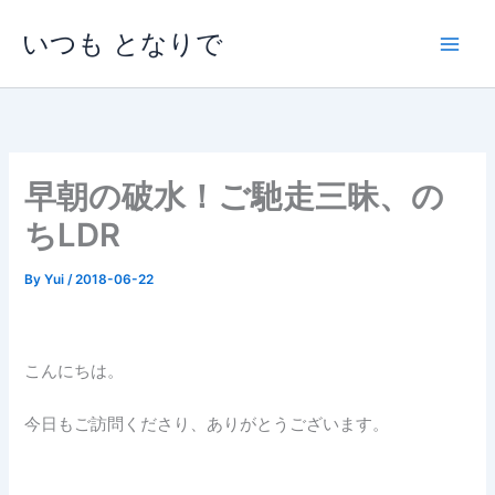
内
いつも となりで
容
を
ス
キ
ッ
プ
早朝の破水！ご馳走三昧、の
ちLDR
By
Yui
/
2018-06-22
こんにちは。
今日もご訪問くださり、ありがとうございます。