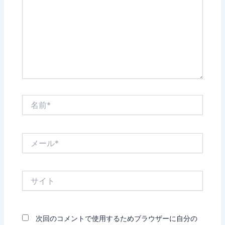
入
力…
名
前
*
メ
ー
ル
*
サ
イ
ト
次回のコメントで使用するためブラウザーに自分の