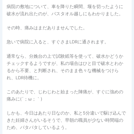
病院の敷地について、車を降りた瞬間、堰を切ったように
破水が流れ出たのが、バスタオル越しにもわかりました。
その時、痛みはまだありませんでした。
急いで病院に入ると、すぐさまLDRに通されます。
通常なら、分娩台の上で試験紙等を使って、破水かどうか
チェックするようですが、私の場合はひと目で破水とわか
るから不要、と判断され、そのまま色々な機械をつけら
れ、LDR待機に。
このあたりで、じわじわと始まった陣痛が、すぐに強めの
痛みに(´；ω；｀)
しかも、今日はあたり日なのか、私と5分違いで駆け込んで
きた妊婦さんがいるそうで、早朝の職員が少ない時間端の
ため、バタバタしているよう。