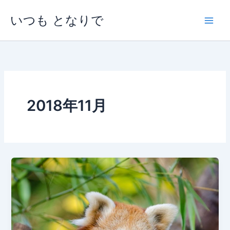
内
いつも となりで
容
を
ス
キ
ッ
プ
2018年11月