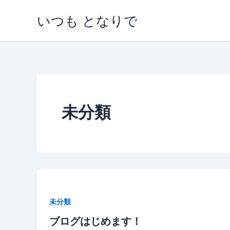
内
いつも となりで
容
を
ス
キ
ッ
プ
未分類
未分類
ブログはじめます！