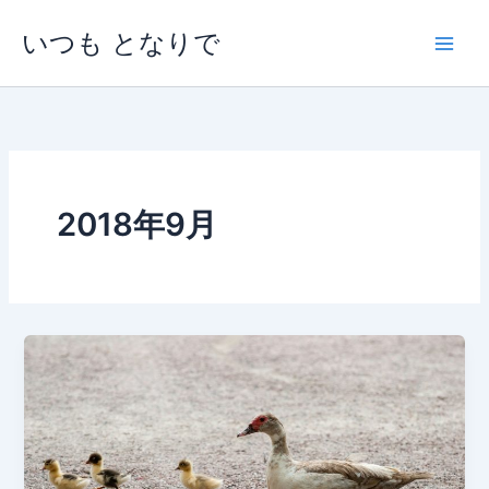
内
いつも となりで
容
を
ス
キ
ッ
プ
2018年9月