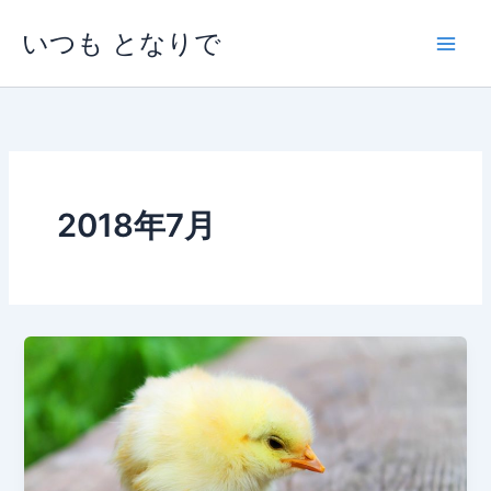
内
いつも となりで
容
を
ス
キ
ッ
プ
2018年7月