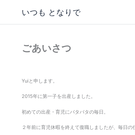
内
いつも となりで
容
を
ス
キ
ッ
ごあいさつ
プ
Yuiと申します。
2015年に第一子を出産しました。
初めての出産・育児にバタバタの毎日。
２年前に育児休暇を終えて復職しましたが、毎日の